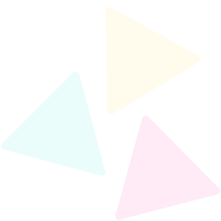
Všechny konzultace probíhají pouze online
formou.
Nebojte se, nic si instalovat nemusíte, informaci
kde bude konzultace probíhat obdržíte před
plánovanou konzultací.
Výhody online konzultací
P
časová úspora
P
žádná limitace místem konání
P