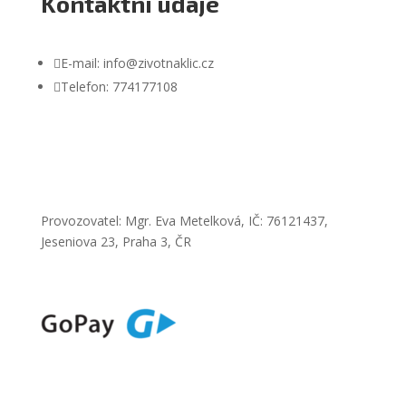
Kontaktní údaje

E-mail: info@zivotnaklic.cz

Telefon: 774177108
Provozovatel: Mgr. Eva Metelková, IČ: 76121437,
Jeseniova 23, Praha 3, ČR