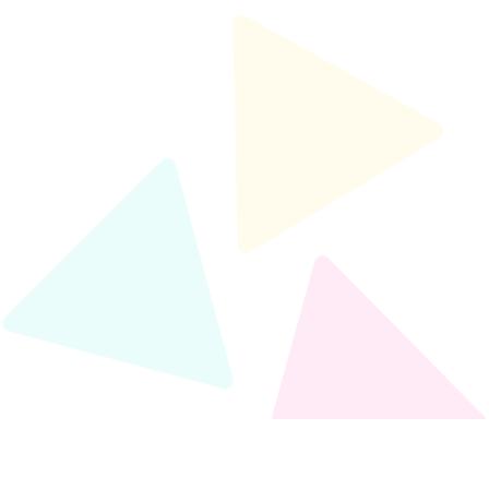
rychlost rezervování termínu
P
anonymita
P
konzultace odkudkoliv
P
stejná efektivita jako při osobních
sezení