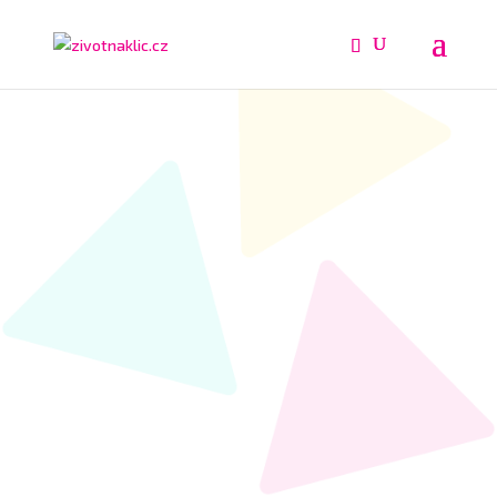
Online konzultace
Tým odborníků poskytuje online
své konzultace.
z řad
terapeutů, koučů a výživových poradců
osobní
rozvoj
na jednom místě