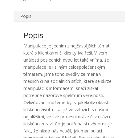
Popis
Popis
Manipulace je jedním z nejčastějších témat,
která s klientkami či klienty Iva řeší. Vlivem
událostí posledních dvou let také vnímá, že
manipulace je i silným celospolečenským
tématem. Jsme toho svědky zejména v
médiích či na sociálních sítích, které se skrze
manipulaci s informacemi snaží získat
potřebné názorové spektrum veřejnosti.
Ovlivňováni můžeme být v jakékoliv oblasti
lidského života – ať již ve vztazích s našimi
nejbližšími, ve své profesní dráze či v otázce
lidského zdraví. Co je potřeba si uvědomit je
fakt, že nikdo nás neučil, jak manipulaci
rozpoznat a jak se jí bránit. Proto velmi často