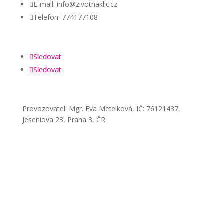

E-mail: info@zivotnaklic.cz

Telefon: 774177108
Sledovat
Sledovat
Provozovatel: Mgr. Eva Metelková, IČ: 76121437,
Jeseniova 23, Praha 3, ČR