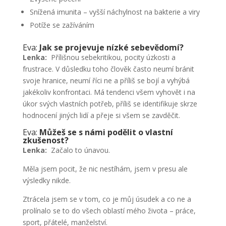
Snížená imunita – vyšší náchylnost na bakterie a viry
Potíže se zažíváním
Eva:
Jak se projevuje nízké sebevědomí?
Lenka:
Přílišnou sebekritikou, pocity úzkosti a
frustrace. V důsledku toho člověk často neumí bránit
svoje hranice, neumí říci ne a příliš se bojí a vyhýbá
jakékoliv konfrontaci. Má tendenci všem vyhovět i na
úkor svých vlastních potřeb, příliš se identifikuje skrze
hodnocení jiných lidí a přeje si všem se zavděčit.
Eva:
Můžeš se s námi podělit o vlastní
zkušenost?
Lenka:
Začalo to únavou.
Měla jsem pocit, že nic nestíhám, jsem v presu ale
výsledky nikde.
Ztrácela jsem se v tom, co je můj úsudek a co ne a
prolínalo se to do všech oblastí mého života – práce,
sport, přátelé, manželství.