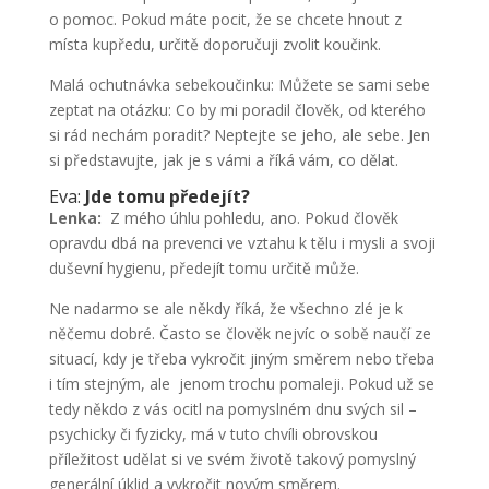
o pomoc. Pokud máte pocit, že se chcete hnout z
místa kupředu, určitě doporučuji zvolit koučink.
Malá ochutnávka sebekoučinku: Můžete se sami sebe
zeptat na otázku: Co by mi poradil člověk, od kterého
si rád nechám poradit? Neptejte se jeho, ale sebe. Jen
si představujte, jak je s vámi a říká vám, co dělat.
Eva:
Jde tomu předejít?
Lenka:
Z mého úhlu pohledu, ano. Pokud člověk
opravdu dbá na prevenci ve vztahu k tělu i mysli a svoji
duševní hygienu, předejít tomu určitě může.
Ne nadarmo se ale někdy říká, že všechno zlé je k
něčemu dobré. Často se člověk nejvíc o sobě naučí ze
situací, kdy je třeba vykročit jiným směrem nebo třeba
i tím stejným, ale jenom trochu pomaleji. Pokud už se
tedy někdo z vás ocitl na pomyslném dnu svých sil –
psychicky či fyzicky, má v tuto chvíli obrovskou
příležitost udělat si ve svém životě takový pomyslný
generální úklid a vykročit novým směrem.