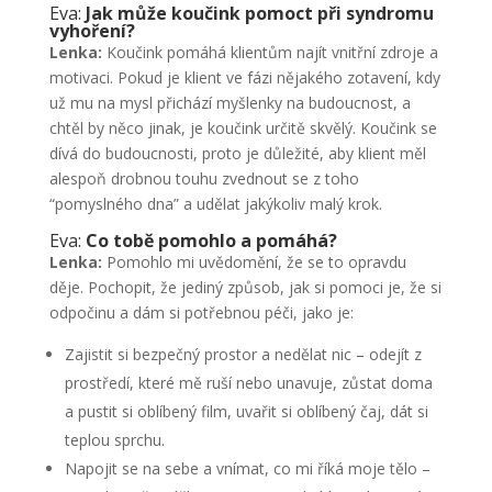
Eva:
Jak může koučink pomoct při syndromu
vyhoření?
Lenka:
Koučink pomáhá klientům najít vnitřní zdroje a
motivaci. Pokud je klient ve fázi nějakého zotavení, kdy
už mu na mysl přichází myšlenky na budoucnost, a
chtěl by něco jinak, je koučink určitě skvělý. Koučink se
dívá do budoucnosti, proto je důležité, aby klient měl
alespoň drobnou touhu zvednout se z toho
“pomyslného dna” a udělat jakýkoliv malý krok.
Eva:
Co tobě pomohlo a pomáhá?
Lenka:
Pomohlo mi uvědomění, že se to opravdu
děje. Pochopit, že jediný způsob, jak si pomoci je, že si
odpočinu a dám si potřebnou péči, jako je:
Zajistit si bezpečný prostor a nedělat nic – odejít z
prostředí, které mě ruší nebo unavuje, zůstat doma
a pustit si oblíbený film, uvařit si oblíbený čaj, dát si
teplou sprchu.
Napojit se na sebe a vnímat, co mi říká moje tělo –