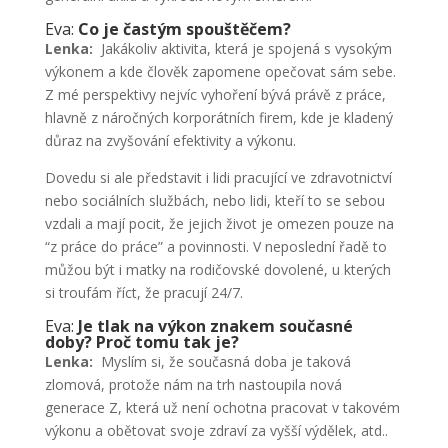
Eva:
Co je častým spouštěčem?
Lenka:
Jakákoliv aktivita, která je spojená s vysokým
výkonem a kde člověk zapomene opečovat sám sebe.
Z mé perspektivy nejvíc vyhoření bývá právě z práce,
hlavně z náročných korporátních firem, kde je kladený
důraz na zvyšování efektivity a výkonu.
Dovedu si ale představit i lidi pracující ve zdravotnictví
nebo sociálních službách, nebo lidi, kteří to se sebou
vzdali a mají pocit, že jejich život je omezen pouze na
“z práce do práce” a povinnosti. V neposlední řadě to
můžou být i matky na rodičovské dovolené, u kterých
si troufám říct, že pracují 24/7.
Eva:
Je tlak na výkon znakem současné
doby? Proč tomu tak je?
Lenka:
Myslím si, že současná doba je taková
zlomová, protože nám na trh nastoupila nová
generace Z, která už není ochotna pracovat v takovém
výkonu a obětovat svoje zdraví za vyšší výdělek, atd..