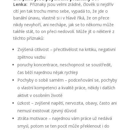
Lenka:
Příznaky jsou velmi zrádné, člověk si nejdřív
cítí jen tak trochu mimo sebe, vypadá to, že jde o
banální únavu, vlastně si i v hlavě říká, že on přece
nikdy nevyhoří, ani nechápe, jak se to někomu může
takhle stát, to on přeci nedovolí. Může jít o některé z
těchto příznaků:
Zvýšená citlivost – přecitlivělost na kritiku, negativní
zpětnou vazbu
poruchy koncentrace, neschopnost se soustředit,
čas běží najednou nějak rychleji
Pochyby o sobě samém – podceňování se, pochyby
o vlastní kompetenci a kvalitě práce, někdy i dalších
aktivit v osobním životě
úzkost – zvýšené napětí, nervozita, obavy, často ani
nemusí existovat zjevný důvod
ztráta motivace – najednou vám práce už nedává
smysl, potom se ten pocit může překlenout i do