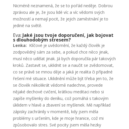
Nicméně neznamená, že se to pořád neděje. Dobrou
zprávou ale je, že jsou lidé víc a víc vědomi svých
možností a nemají pocit, že jejich zaměstnání je to
jediné na světě.
Eva:
Jaké jsou tvoje doporučení, jak bojovat
s dlouhodobým stresem?
Lenka:
Klíčové je uvědomění, že každý člověk je
zodpovědný sám za sebe, a pokud chce něco jinak,
musí něco udělat jinak. Já bych doporučila pár takových
kroků. Zastavit se, uklidnit se a naučit se zvědomovat,
co se právě se mnou děje a jaká je realita či případné
řešení mé situace. Uklidnění může být třeba jen to, že
se člověk několikrát vědomě nadechne, provede
nějaké dechové cvičení, krátkou meditaci nebo si
zapíše myšlenky do deníku, což pomáhá s takovým
úklidem v hlavě a zbavení se myšlenek. Mě například
zápisky zachránily v momentě, kdy jsem měla
problémy s určením, kde je moje hranice, což mi
způsobovalo stres. Své pocity jsem měla hezky