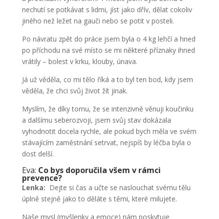
nechutí se potkávat s lidmi, jíst jako dřív, dělat cokoliv
jiného než ležet na gauči nebo se potit v posteli.
Po návratu zpět do práce jsem byla o 4 kg lehčí a hned
po příchodu na své místo se mi některé příznaky ihned
vrátily – bolest v krku, klouby, únava.
Já už věděla, co mi tělo říká a to byl ten bod, kdy jsem
věděla, že chci svůj život žít jinak.
Myslím, že díky tomu, že se intenzivně věnuji koučinku
a dalšímu seberozvoji, jsem svůj stav dokázala
vyhodnotit docela rychle, ale pokud bych měla ve svém
stávajícím zaměstnání setrvat, nejspíš by léčba byla o
dost delší.
Eva:
Co bys doporučila všem v rámci
prevence?
Lenka:
Dejte si čas a učte se naslouchat svému tělu
úplně stejně jako to děláte s těmi, které milujete.
Naše mysl (myšlenky a emoce) nám poskytuje