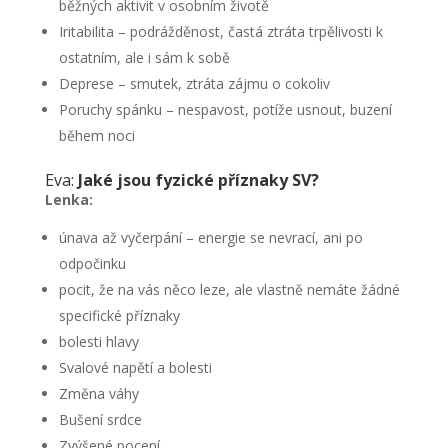
běžných aktivit v osobním životě
Iritabilita – podrážděnost, častá ztráta trpělivosti k
ostatním, ale i sám k sobě
Deprese – smutek, ztráta zájmu o cokoliv
Poruchy spánku – nespavost, potíže usnout, buzení
během noci
Eva:
Jaké jsou fyzické příznaky SV?
Lenka:
únava až vyčerpání – energie se nevrací, ani po
odpočinku
pocit, že na vás něco leze, ale vlastně nemáte žádné
specifické příznaky
bolesti hlavy
Svalové napětí a bolesti
Změna váhy
Bušení srdce
Zvýšené pocení