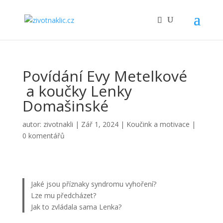
Povídání Evy Metelkové
a koučky Lenky
Domašinské
autor:
zivotnakli
|
Zář 1, 2024
|
Koučink a motivace
|
0 komentářů
Jaké jsou příznaky syndromu vyhoření?
Lze mu předcházet?
Jak to zvládala sama Lenka?