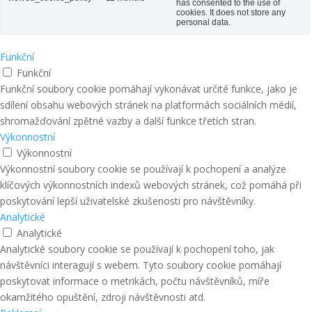
Cookie Consent plugin and is
used to store whether or not user
viewed_cookie_policy
11 months
has consented to the use of
cookies. It does not store any
personal data.
Funkční
Funkční
Funkční soubory cookie pomáhají vykonávat určité funkce, jako je
sdílení obsahu webových stránek na platformách sociálních médií,
shromažďování zpětné vazby a další funkce třetích stran.
Výkonnostní
Výkonnostní
Výkonnostní soubory cookie se používají k pochopení a analýze
klíčových výkonnostních indexů webových stránek, což pomáhá při
poskytování lepší uživatelské zkušenosti pro návštěvníky.
Analytické
Analytické
Analytické soubory cookie se používají k pochopení toho, jak
návštěvníci interagují s webem. Tyto soubory cookie pomáhají
poskytovat informace o metrikách, počtu návštěvníků, míře