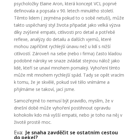
psycholožky Elaine Aron, která koncept VCL poprvé
definovala a popsala v 90. letech minulého století.
Těmto lidem ( zejména pokud to o sobě netuší), může
takto uspěchaný styl života připadat jako velká výzva
díky zvýšené empatii, citlivosti pro detail a potřebě
reflexe, analýzy do detailu a dalších vjemů, které
mohou zapříčinit rychlejší únavu než u lidí s nižší
citlivostí. Zároveň na sebe (nebo i firma) často kladou
podobné nároky ve snaze zvládat stejnou nálož jako
lidé, kteří se unaví mnohem pomaleji. Vyhoření tímto
může mít mnohem rychlejší spád. Tady se opět vracím
k tomu, že je skvělé, pokud své tělo vnímáme a
přijímáme se takoví, jací jsme.
Samozřejmě to nemusí být pravidlo, myslím, že v
dnešní době může vyhoření postihnout opravdu
kohokoliv kdo má vyšší empatii, nebo je toho na něj v
životě prostě moc.
Eva:
Je snaha zavděčit se ostatním cestou
do pekel?