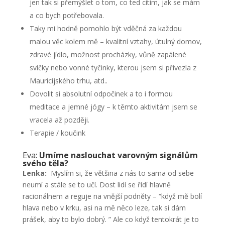
jen tak si přemýšlet o tom, co ted cítím, jak se mám
a co bych potřebovala.
Taky mi hodně pomohlo být vděčná za každou
malou věc kolem mě – kvalitní vztahy, útulný domov,
zdravé jídlo, možnost procházky, vůně zapálené
svíčky nebo vonné tyčinky, kterou jsem si přivezla z
Mauricijského trhu, atd..
Dovolit si absolutní odpočinek a to i formou
meditace a jemné jógy – k těmto aktivitám jsem se
vracela až později.
Terapie / koučink
Eva:
Umíme naslouchat varovným signálům
svého těla?
Lenka:
Myslím si, že většina z nás to sama od sebe
neumí a stále se to učí. Dost lidí se řídí hlavně
racionálnem a reguje na vnější podněty – “když mě bolí
hlava nebo v krku, asi na mě něco leze, tak si dám
prášek, aby to bylo dobrý. ” Ale co když tentokrát je to