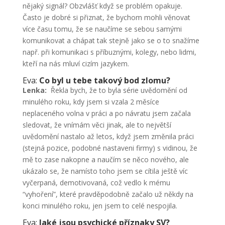
nějaký signál? Obzvlášť když se problém opakuje.
Často je dobré si přiznat, že bychom mohli věnovat
více času tomu, že se naučíme se sebou samými
komunikovat a chápat tak stejně jako se o to snažíme
např. při komunikaci s příbuznými, kolegy, nebo lidmi,
kteří na nás mluví cizím jazykem.
Eva:
Co byl u tebe takový bod zlomu?
Lenka:
Řekla bych, že to byla série uvědomění od
minulého roku, kdy jsem si vzala 2 měsíce
neplaceného volna v práci a po návratu jsem začala
sledovat, že vnímám věci jinak, ale to největší
uvědomění nastalo až letos, když jsem změnila práci
(stejná pozice, podobné nastaveni firmy) s vidinou, že
mě to zase nakopne a naučím se něco nového, ale
ukázalo se, že namísto toho jsem se cítila ještě víc
vyčerpaná, demotivovaná, což vedlo k mému
“vyhoření”, které pravděpodobně začalo už někdy na
konci minulého roku, jen jsem to celé nespojila.
Eva:
Jaké jsou psychické příznaky SV?