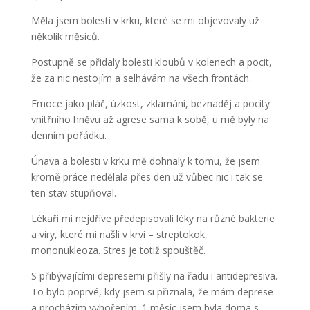
Měla jsem bolesti v krku, které se mi objevovaly už
několik měsíců.
Postupně se přidaly bolesti kloubů v kolenech a pocit,
že za nic nestojím a selhávám na všech frontách.
Emoce jako pláč, úzkost, zklamání, beznaděj a pocity
vnitřního hněvu až agrese sama k sobě, u mě byly na
denním pořádku.
Únava a bolesti v krku mě dohnaly k tomu, že jsem
kromě práce nedělala přes den už vůbec nic i tak se
ten stav stupňoval.
Lékaři mi nejdříve předepisovali léky na různé bakterie
a viry, které mi našli v krvi – streptokok,
mononukleoza. Stres je totiž spouštěč.
S přibývajícími depresemi přišly na řadu i antidepresiva.
To bylo poprvé, kdy jsem si přiznala, že mám deprese
a procházím vyhořením. 1 měsíc jsem byla doma s