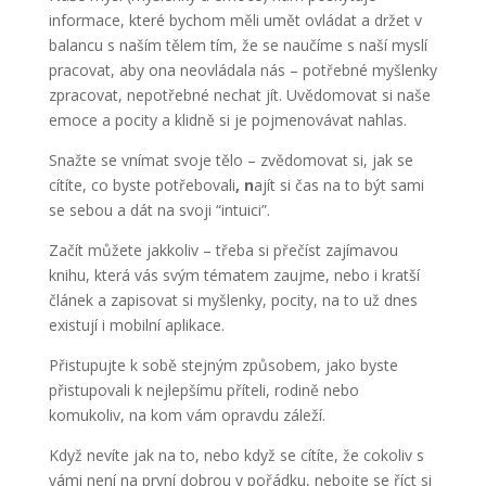
informace, které bychom měli umět ovládat a držet v
balancu s naším tělem tím, že se naučíme s naší myslí
pracovat, aby ona neovládala nás – potřebné myšlenky
zpracovat, nepotřebné nechat jít. Uvědomovat si naše
emoce a pocity a klidně si je pojmenovávat nahlas.
Snažte se vnímat svoje tělo – zvědomovat si, jak se
cítíte, co byste potřebovali
, n
ajít si čas na to být sami
se sebou a dát na svoji “intuici”.
Začít můžete jakkoliv – třeba si přečíst zajímavou
knihu, která vás svým tématem zaujme, nebo i kratší
článek a zapisovat si myšlenky, pocity, na to už dnes
existují i mobilní aplikace.
Přistupujte k sobě stejným způsobem, jako byste
přistupovali k nejlepšímu příteli, rodině nebo
komukoliv, na kom vám opravdu záleží.
Když nevíte jak na to, nebo když se cítíte, že cokoliv s
vámi není na první dobrou v pořádku, nebojte se říct si