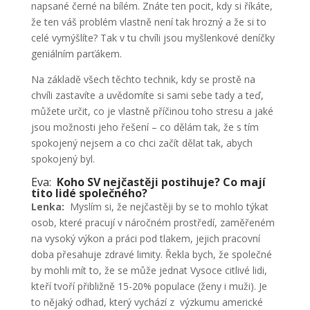
napsané černé na bílém. Znáte ten pocit, kdy si říkáte,
že ten váš problém vlastně není tak hrozný a že si to
celé vymýšlíte? Tak v tu chvíli jsou myšlenkové deníčky
geniálním parťákem.
Na základě všech těchto technik, kdy se prostě na
chvíli zastavíte a uvědomíte si sami sebe tady a teď,
můžete určit, co je vlastně příčinou toho stresu a jaké
jsou možnosti jeho řešení – co dělám tak, že s tím
spokojený nejsem a co chci začít dělat tak, abych
spokojený byl.
Eva:
Koho SV nejčastěji postihuje? Co mají
tito lidé společného?
Lenka:
Myslím si, že nejčastěji by se to mohlo týkat
osob, které pracují v náročném prostředí, zaměřeném
na vysoký výkon a práci pod tlakem, jejich pracovní
doba přesahuje zdravé limity. Řekla bych, že společné
by mohli mít to, že se může jednat Vysoce citlivé lidi,
kteří tvoří přibližně 15-20% populace (ženy i muži). Je
to nějaký odhad, který vychází z výzkumu americké