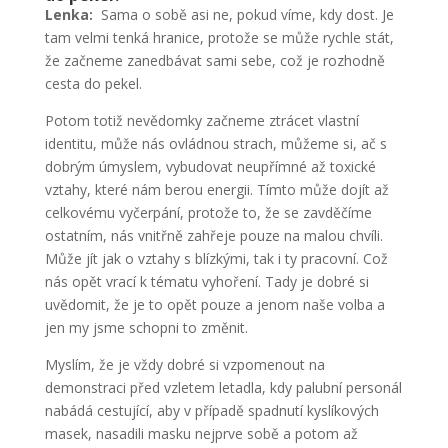
Lenka:
Sama o sobě asi ne, pokud víme, kdy dost. Je
tam velmi tenká hranice, protože se může rychle stát,
že začneme zanedbávat sami sebe, což je rozhodně
cesta do pekel.
Potom totiž nevědomky začneme ztrácet vlastní
identitu, může nás ovládnou strach, můžeme si, ač s
dobrým úmyslem, vybudovat neupřímné až toxické
vztahy, které nám berou energii. Tímto může dojít až
celkovému vyčerpání, protože to, že se zavděčíme
ostatním, nás vnitřně zahřeje pouze na malou chvíli.
Může jít jak o vztahy s blízkými, tak i ty pracovní. Což
nás opět vrací k tématu vyhoření. Tady je dobré si
uvědomit, že je to opět pouze a jenom naše volba a
jen my jsme schopni to změnit.
Myslím, že je vždy dobré si vzpomenout na
demonstraci před vzletem letadla, kdy palubní personál
nabádá cestující, aby v případě spadnutí kyslíkových
masek, nasadili masku nejprve sobě a potom až