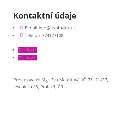
Kontaktní údaje

E-mail: info@zivotnaklic.cz

Telefon: 774177108
Sledovat
Sledovat
Provozovatel: Mgr. Eva Metelková, IČ: 76121437,
Jeseniova 23, Praha 3, ČR