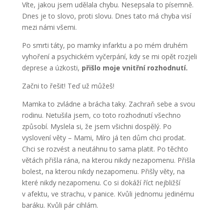
Víte, jakou jsem udělala chybu. Nesepsala to písemně.
Dnes je to slovo, proti slovu. Dnes tato má chyba visí
mezi námi všemi.
Po smrti táty, po mamky infarktu a po mém druhém
vyhoření a psychickém vyčerpání, kdy se mi opět rozjeli
deprese a úzkosti,
přišlo moje vnitřní rozhodnutí.
Začni to řešit! Teď už můžeš!
Mamka to zvládne a brácha taky. Zachraň sebe a svou
rodinu. Netušila jsem, co toto rozhodnutí všechno
způsobí. Myslela si, že jsem všichni dospělý. Po
vyslovení věty – Mami, Míro já ten dům chci prodat.
Chci se rozvést a neutáhnu to sama platit. Po těchto
větách přišla rána, na kterou nikdy nezapomenu. Přišla
bolest, na kterou nikdy nezapomenu. Přišly věty, na
které nikdy nezapomenu. Co si dokáží říct nejbližší
v afektu, ve strachu, v panice. Kvůli jednomu jedinému
baráku. Kvůli pár cihlám.