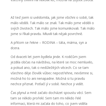
Až teď jsem si uvědomila, jak jsme všichni o sobě, tak
málo věděli. Tak málo se znali. Tak málo jsme věděli o
svých životech. Tak málo jsme komunikovali. Tak málo
jsme si říkali pravdu. Mluvili tak nějak povrchně.
A přitom se řekne – RODINA – táta, máma, syn a
dcera.
Od dvaceti let jsem bydlela jinde. K rodičům jsem
jezdila občas na návštěvu, na které se moc nemluvilo,
a pokud ano, tak o nedůležitých věcech. Co se tam
všechno děje člověk vůbec nepostřehne, nevšimne si,
možná ho to ani nenapadne. Možná si tu pravdu
nechce přiznat. Potlačí jí v sobě. Nechce ji vidět.
Čas plynul a mně začalo docházet spoustu věcí. Sem
tam se někdo prořekl. Sem tam mi někdo řekl
informaci, která mi začala do toho, co jsem viděla