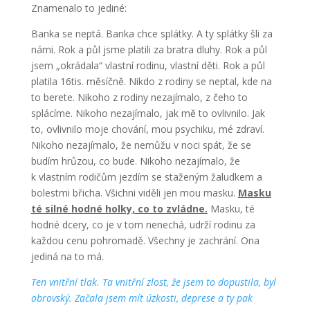
Znamenalo to jediné:
Banka se neptá. Banka chce splátky. A ty splátky šli za
námi. Rok a půl jsme platili za bratra dluhy. Rok a půl
jsem „okrádala“ vlastní rodinu, vlastní děti. Rok a půl
platila 16tis. měsíčně. Nikdo z rodiny se neptal, kde na
to berete. Nikoho z rodiny nezajímalo, z čeho to
splácíme. Nikoho nezajímalo, jak mě to ovlivnilo. Jak
to, ovlivnilo moje chování, mou psychiku, mé zdraví.
Nikoho nezajímalo, že nemůžu v noci spát, že se
budím hrůzou, co bude. Nikoho nezajímalo, že
k vlastním rodičům jezdím se staženým žaludkem a
bolestmi břicha. Všichni viděli jen mou masku.
Masku
té silné hodné holky, co to zvládne.
Masku, té
hodné dcery, co je v tom nenechá, udrží rodinu za
každou cenu pohromadě. Všechny je zachrání. Ona
jediná na to má.
Ten vnitřní tlak. Ta vnitřní zlost, že jsem to dopustila, byl
obrovský. Začala jsem mít úzkosti, deprese a ty pak