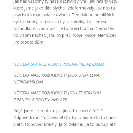
Jak nás všechny ty naše dětství ovlivnili. Jak nás ty věty,
které jsme jako děti slýchali zdeformovaly. Jak nás ta
psychická manipulace ovládla. Ten tlak od nejbližších
byl tak veliký, ten strach byl tak veliký, že jsem se
rozhodla mu „pomoct“. Je to přeci brácha. Nemůžeš
ho v tom nechat. Jsou to přeci tvoje rodiče. Nemůžeš
jim prodat dům.
NĚKTERÁ SVÁ ROZHODUTÍ POCHOPÍME AŽ ČASEM.
NĚKTERÁ NAŠE ROZHODNUTÍ JSOU UNÁHLENÁ,
NEPROMYŠLENÁ.
NĚKTERÁ NAŠE ROZHODNUTÍ JSOU ZE STRACHU,
Z PANIKY, Z POCITU VINY ATD.
Když jsem se zeptala: Jak jinak to chcete řešit?
Odpovědi rodičů: Nevíme! On, to zvládne. On to bude
platit. Odpověď bráchy: Já to zvládnu. Já to budu platit.