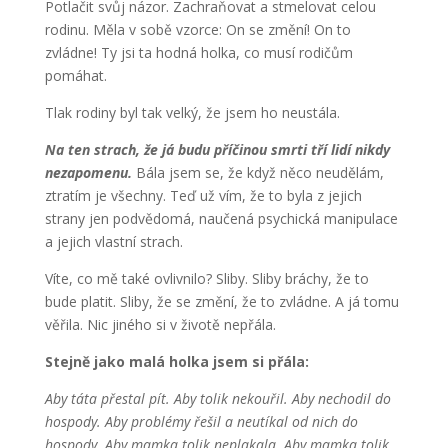
Potlačit svůj názor. Zachraňovat a stmelovat celou
rodinu. Měla v sobě vzorce: On se změní! On to
zvládne! Ty jsi ta hodná holka, co musí rodičům
pomáhat.
Tlak rodiny byl tak velký, že jsem ho neustála.
Na ten strach, že já budu příčinou smrti tří lidí nikdy
nezapomenu.
Bála jsem se, že když něco neudělám,
ztratím je všechny. Teď už vím, že to byla z jejich
strany jen podvědomá, naučená psychická manipulace
a jejich vlastní strach.
Víte, co mě také ovlivnilo? Sliby. Sliby bráchy, že to
bude platit. Sliby, že se změní, že to zvládne. A já tomu
věřila. Nic jiného si v životě nepřála.
Stejně jako malá holka jsem si přála:
Aby táta přestal pít. Aby tolik nekouřil. Aby nechodil do
hospody. Aby problémy řešil a neutíkal od nich do
hospody. Aby mamka tolik neplakala. Aby mamka tolik