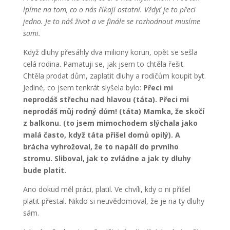
lpíme na tom, co o nás říkají ostatní. Vždyť je to přeci
jedno. Je to náš život a ve finále se rozhodnout musíme
sami.
Když dluhy přesáhly dva miliony korun, opět se sešla
celá rodina. Pamatuji se, jak jsem to chtěla řešit.
Chtěla prodat dům, zaplatit dluhy a rodičům koupit byt.
Jediné, co jsem tenkrát slyšela bylo:
Přeci mi
neprodáš střechu nad hlavou (táta). Přeci mi
neprodáš můj rodný dům! (táta) Mamka, že skočí
z balkonu. (to jsem mimochodem slýchala jako
malá často, když táta přišel domů opilý). A
brácha vyhrožoval, že to napálí do prvního
stromu. Sliboval, jak to zvládne a jak ty dluhy
bude platit.
Ano dokud měl práci, platil. Ve chvíli, kdy o ni přišel
platit přestal. Nikdo si neuvědomoval, že je na ty dluhy
sám.