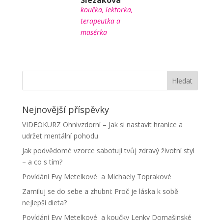
Slezáková
koučka, lektorka,
terapeutka a
masérka
Nejnovější příspěvky
VIDEOKURZ Ohnivzdorní – Jak si nastavit hranice a
udržet mentální pohodu
Jak podvědomé vzorce sabotují tvůj zdravý životní styl
– a co s tím?
Povídání Evy Metelkové a Michaely Toprakové
Zamiluj se do sebe a zhubni: Proč je láska k sobě
nejlepší dieta?
Povídání Evy Metelkové a koučky Lenky Domašinské