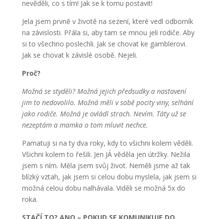
nevěděli, co s tím! Jak se k tomu postavit!
Jela jsem prvně v životě na sezení, které vedl odborník
na závislosti. Přála si, aby tam se mnou jeli rodiče. Aby
si to všechno poslechli. Jak se chovat ke gamblerovi.
Jak se chovat k závislé osobě. Nejeli.
Proč?
Možná se styděli? Možná jejich předsudky a nastavení
jim to nedovolilo. Možná měli v sobě pocity viny, selhání
jako rodiče. Možná je ovládl strach. Nevím. Táty už se
nezeptám a mamka o tom mluvit nechce.
Pamatuji si na ty dva roky, kdy to všichni kolem věděli.
Všichni kolem to řešili. Jen JÁ věděla jen útržky. Nežila
jsem s ním. Měla jsem svůj život. Neměli jsme až tak
blízký vztah, jak jsem si celou dobu myslela, jak jsem si
možná celou dobu nalhávala. Viděli se možná 5x do
roka.
STAČÍ TO? ANO – POKUD SE KOMUNIKUJE DO