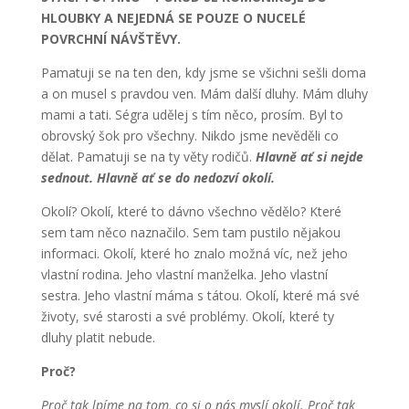
HLOUBKY A NEJEDNÁ SE POUZE O NUCELÉ
POVRCHNÍ NÁVŠTĚVY.
Pamatuji se na ten den, kdy jsme se všichni sešli doma
a on musel s pravdou ven. Mám další dluhy. Mám dluhy
mami a tati. Ségra udělej s tím něco, prosím. Byl to
obrovský šok pro všechny. Nikdo jsme nevěděli co
dělat. Pamatuji se na ty věty rodičů.
Hlavně ať si nejde
sednout. Hlavně ať se do nedozví okolí.
Okolí? Okolí, které to dávno všechno vědělo? Které
sem tam něco naznačilo. Sem tam pustilo nějakou
informaci. Okolí, které ho znalo možná víc, než jeho
vlastní rodina. Jeho vlastní manželka. Jeho vlastní
sestra. Jeho vlastní máma s tátou. Okolí, které má své
životy, své starosti a své problémy. Okolí, které ty
dluhy platit nebude.
Proč?
Proč tak lpíme na tom, co si o nás myslí okolí. Proč tak