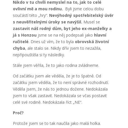
Nikdo v tu chvíli nemyslel na to, jak to celé
ovlivní mě a mou rodinu.
Byli jsme celou dobu
součástí této „hry“.
Nevýhodný spotřebitelský úvěr
s neuvěřitelnými úroky se navýšil.
Musel se
zastavit náš rodný dům, byt jeho ex-manželky a
já s Honzou
jsme se na něj podepsali jako
hlavní
ručitelé
. Dnes už vím, že to byla
obrovská životní
chyba
, ale stalo se. Nikdy dřív jsem to nezažila,
nepřipouštěla si ty následky.
Stále jsem věřila, že to jako rodina zvládneme.
Od začátku jsem ale věděla, že je to špatně. Od
začátku jsem věděla, že to není správné rozhodnutí.
Věděla jsem, že nás to jednou dožene. Nedokázala
jsem to však zastavit. Nedokázala se včas postavit
celé své rodině. Nedokázala říct „NE“.
Proč?
Protože jsem se to tak naučila jako malá holka.