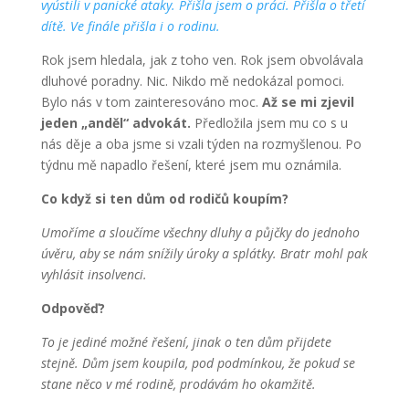
vyústili v panické ataky. Přišla jsem o práci. Přišla o třetí
dítě. Ve finále přišla i o rodinu.
Rok jsem hledala, jak z toho ven. Rok jsem obvolávala
dluhové poradny. Nic. Nikdo mě nedokázal pomoci.
Bylo nás v tom zainteresováno moc.
Až se mi zjevil
jeden „anděl“ advokát.
Předložila jsem mu co s u
nás děje a oba jsme si vzali týden na rozmyšlenou. Po
týdnu mě napadlo řešení, které jsem mu oznámila.
Co když si ten dům od rodičů koupím?
Umoříme a sloučíme všechny dluhy a půjčky do jednoho
úvěru, aby se nám snížily úroky a splátky. Bratr mohl pak
vyhlásit insolvenci.
Odpověď?
To je jediné možné řešení, jinak o ten dům přijdete
stejně. Dům jsem koupila, pod podmínkou, že pokud se
stane něco v mé rodině, prodávám ho okamžitě.