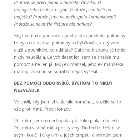
Protože, se přeci jedná o blízkého člověka. O
biologického bratra, o syna. Protože jsem lpěli na
majetku? Protože jsme neuměli spolu komunikovat?
Protože se neuměla říct pravda nahlas?
Když se na to podíváte z jiného úhlu pohledu: pokud by
to byla cizí osoba, pokud by to byl člověk, který vám
dluží z podnikání, co uděláte? Dáte ho k soudu. Já tohle
nikdy neudělala. Celých deset let jsem se snažila mu
pomoct a ne jen já. Můj ex-manžel, jeho ex-manželka,
máma, táta i on se snažil to nějak vyřešit.…
BEZ POMOCI ODBORNÍKŮ, BYCHOM TO NIKDY
NEZVLÁDLI!
Ve chvíli, kdy jsem ztratila sílu pomáhat, otočilo se to
vše proti mně. Proti Honzovi.
Půl roku jsem to nechápala, půl roku plakala bolestí.
Půl roku v sobě měla pocity viny. Do teď to řeším se
svými kouči. I díky nim a jejich empatii a vnímání jsem