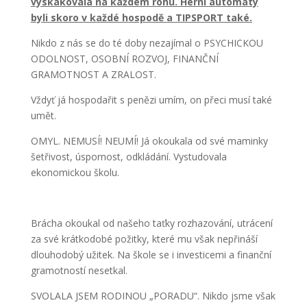
vyskakovala na každém rohu. Herní automaty
byli skoro v každé hospodě a TIPSPORT také.
Nikdo z nás se do té doby nezajímal o PSYCHICKOU
ODOLNOST, OSOBNÍ ROZVOJ, FINANČNÍ
GRAMOTNOST A ZRALOST.
Vždyť já hospodařit s penězi umím, on přeci musí také
umět.
OMYL. NEMUSÍ! NEUMÍ! Já okoukala od své maminky
šetřivost, úspornost, odkládání. Vystudovala
ekonomickou školu.
Brácha okoukal od našeho taťky rozhazování, utrácení
za své krátkodobé požitky, které mu však nepřináší
dlouhodobý užitek. Na škole se i investicemi a finanční
gramotností nesetkal.
SVOLALA JSEM RODINOU „PORADU“. Nikdo jsme však