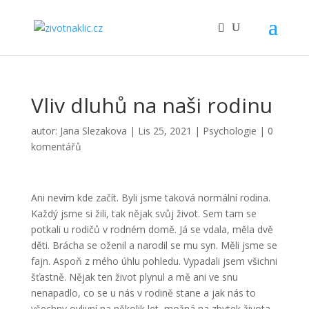
Vliv dluhů na naši rodinu
autor:
Jana Slezakova
|
Lis 25, 2021
|
Psychologie
|
0
komentářů
Ani nevím kde začít. Byli jsme taková normální rodina.
Každý jsme si žili, tak nějak svůj život. Sem tam se
potkali u rodičů v rodném domě. Já se vdala, měla dvě
děti. Brácha se oženil a narodil se mu syn. Měli jsme se
fajn. Aspoň z mého úhlu pohledu. Vypadali jsem všichni
šťastně. Nějak ten život plynul a mě ani ve snu
nenapadlo, co se u nás v rodině stane a jak nás to
všechny ovlivní na několik let, možná na zbytek života.