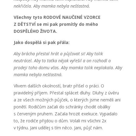
nekřičela. Aby mamka nebyla nešťastná.
Všechny tyto RODOVÉ NAUČENÉ VZORCE
Z DĚTSTVÍ se mi pak promítly do mého
DOSPĚLÉHO ŽIVOTA.
Jako dospělá si pak přála:
Aby brácha přestal hrát a půjčovat si! Aby tolik
neutrácel. Aby to taťka nějak vyřešil a on rozhodl o
prodeji toho domu včas. Aby mamka tolik neplakala. Aby
mamka nebyla nešťastná.
Vlivem dalších okolností, bratr přišel o práci. O
pravidelný příjem. Přestal splácet dluhy. Dluhy z úvěru
a ze všech možných půjček, o kterých jsme neměli ani
ponětí. Rodičům začali do schránky chodit obálky
s červeným pruhem. Začala hrozit exekuce. Vypadalo
to, že rodiče přijdou o dům. Volali mi všichni 2x
v týdnu. Jani udělej s tím něco. Jani, půjč nám.