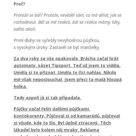
Proč?
Protože se bál? Protože, nevěděl sám, co má dělat, jak se
rozhodnout. Bál se mé reakce, bál se reakce mámy, táty,
svého okolí.
První dluhy se vyřešily nevýhodnou půjčkou,
s vysokými úroky. Zastavěl se byt manželky.
Za dva roky se vše opakovalo. Brácha začal hrát
automaty, sázet Tipsport. Teď už jsem to viděla.
Uměla si to přiznat. Uměla to říci nahlas. Nikdo
mě však neposlouchal. Jsem přeci ta malá hloupá
holka.
Tedy aspoň já si tak připadala.
Půjčky začal řešit dalšími půjčkami,
kontokorenty. Půjčoval si od kamarádů, půjčoval
si všude, kde to šlo. Byl úplně ztracený. Těch
lákadel bylo kolem něj mraky. Reklama