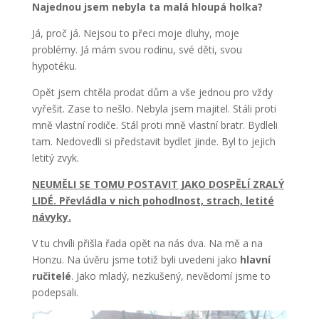
Najednou jsem nebyla ta malá hloupá holka?
Já, proč já. Nejsou to přeci moje dluhy, moje
problémy. Já mám svou rodinu, své děti, svou
hypotéku.
Opět jsem chtěla prodat dům a vše jednou pro vždy
vyřešit. Zase to nešlo. Nebyla jsem majitel. Stáli proti
mně vlastní rodiče. Stál proti mně vlastní bratr. Bydleli
tam. Nedovedli si představit bydlet jinde. Byl to jejich
letitý zvyk.
NEUMĚLI SE TOMU POSTAVIT JAKO DOSPĚLÍ ZRALÝ
LIDÉ. Převládla v nich pohodlnost, strach, letité
návyky.
V tu chvíli přišla řada opět na nás dva. Na mě a na
Honzu. Na úvěru jsme totiž byli uvedeni jako
hlavní
ručitelé
. Jako mladý, nezkušený, nevědomí jsme to
podepsali.