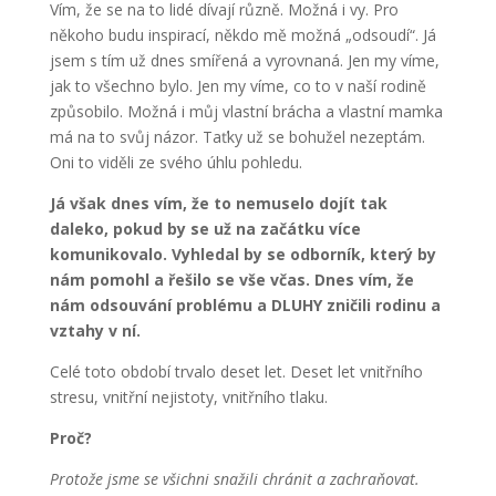
Vím, že se na to lidé dívají různě. Možná i vy. Pro
někoho budu inspirací, někdo mě možná „odsoudí“. Já
jsem s tím už dnes smířená a vyrovnaná. Jen my víme,
jak to všechno bylo. Jen my víme, co to v naší rodině
způsobilo. Možná i můj vlastní brácha a vlastní mamka
má na to svůj názor. Taťky už se bohužel nezeptám.
Oni to viděli ze svého úhlu pohledu.
Já však dnes vím, že to nemuselo dojít tak
daleko, pokud by se už na začátku více
komunikovalo. Vyhledal by se odborník, který by
nám pomohl a řešilo se vše včas. Dnes vím, že
nám odsouvání problému a DLUHY zničili rodinu a
vztahy v ní.
Celé toto období trvalo deset let. Deset let vnitřního
stresu, vnitřní nejistoty, vnitřního tlaku.
Proč?
Protože jsme se všichni snažili chránit a zachraňovat.